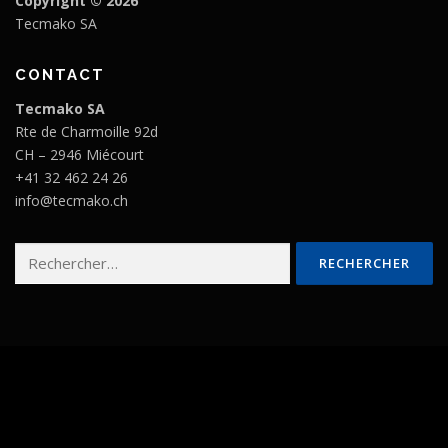
Copyright © 2026
Tecmako SA
CONTACT
Tecmako SA
Rte de Charmoille 92d
CH – 2946 Miécourt
+41 32 462 24 26
info@tecmako.ch
Rechercher :
Copyright © 2026 Tecmako SA
–
OnePress
thème par
FameThemes. Traduit par Wp Trads.